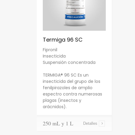
Termiga 96 SC
Fipronil
Insecticida
Suspensión concentrada
TERMIGA® 96 SC Es un
insecticida del grupo de los
fenilpirazoles de amplio
espectro contra numerosas
plagas (insectos y
arácnidos).
250 mL y 1 L
Detalles