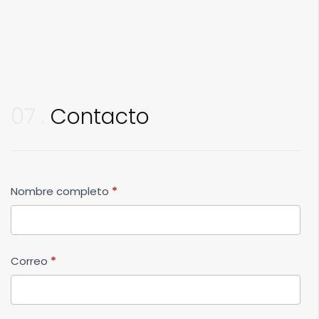
07
Contacto
Productos
Nombre completo
*
Correo
*